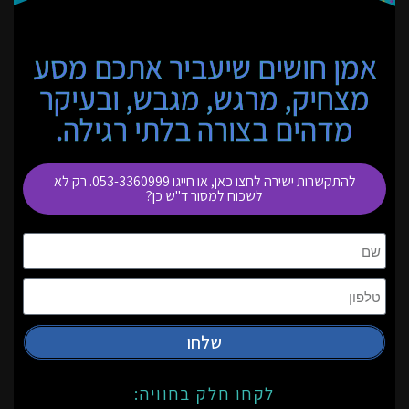
אמן חושים שיעביר אתכם מסע
מצחיק, מרגש, מגבש, ובעיקר
מדהים בצורה בלתי רגילה.
להתקשרות ישירה לחצו כאן, או חייגו 053-3360999. רק לא
לשכוח למסור ד"ש כן?
שלחו
לקחו חלק בחוויה: