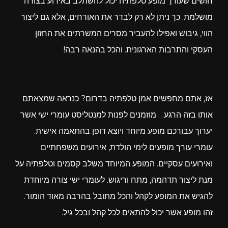
חושים שעורך מופע טלפתיה יכול להשתלב באירוע בצורה
מושלמת. כך ניתן לא רק לבדר את האורחים, אלא גם ליצור
הווי, גיבוש ואפילו להעביר מסרים המשרתים את החזון
העסקי והתרבות הארגונית. והכל בהנאה רבה!
אז, אתם מחפשים אמן טלפתיה בדרום? כנראה שמצאתם
אותו בזה הרגע… מוזמנים לפנות למנטליסט עומרי ישי אשר
יערוך עבורכם מופע מיוחד ויוצא דופן בהתאמה אישית.
עומרי עורך מופעים לימי הולדת, אירועים משפחתיים
ואירועים עסקיים. המופע המיוחד משלב קסמים וטלפתיה על
מנת ליצור תדהמה, מתח וריגוש. לעומרי ישי צורה מיוחדת
להגיש את המופע לקהל והכל מתובל בהרבה מאוד הומור.
זהו מופע אשר יכול להתאים לכל קהל ובכל גיל.